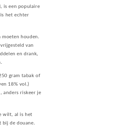
 is een populaire
is het echter
ch moeten houden.
 vrijgesteld van
iddelen en drank,
.
 250 gram tabak of
oven 18% vol.)
, anders riskeer je
wilt, al is het
t bij de douane.