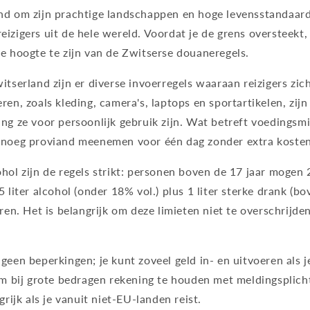
nd om zijn prachtige landschappen en hoge levensstandaard,
izigers uit de hele wereld. Voordat je de grens oversteekt, 
e hoogte te zijn van de Zwitserse douaneregels.
itserland zijn er diverse invoerregels waaraan reizigers zi
ren, zoals kleding, camera's, laptops en sportartikelen, zijn
ng ze voor persoonlijk gebruik zijn. Wat betreft voedingsm
enoeg proviand meenemen voor één dag zonder extra kosten
hol zijn de regels strikt: personen boven de 17 jaar mogen
5 liter alcohol (onder 18% vol.) plus 1 liter sterke drank (b
ren. Het is belangrijk om deze limieten niet te overschrijden
een beperkingen; je kunt zoveel geld in- en uitvoeren als je 
om bij grote bedragen rekening te houden met meldingsplich
grijk als je vanuit niet-EU-landen reist.