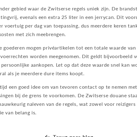
nder gebied waar de Zwitserse regels uniek zijn. De brandst
stingvrij, evenals een extra 25 liter in een jerrycan. Dit voor
er voertuig per dag van toepassing, dus meerdere keren tan
kosten met zich meebrengen.
e goederen mogen privéartikelen tot een totale waarde va
invoerrechten worden meegenomen. Dit geldt bijvoorbeeld v
 persoonlijke aankopen. Let op dat deze waarde snel kan w
al als je meerdere dure items koopt.
 altijd een goed idee om van tevoren contact op te nemen me
ingen bij de grens te voorkomen. De Zwitserse douane sta
 nauwkeurig naleven van de regels, wat zowel voor reizigers 
e van belang is.