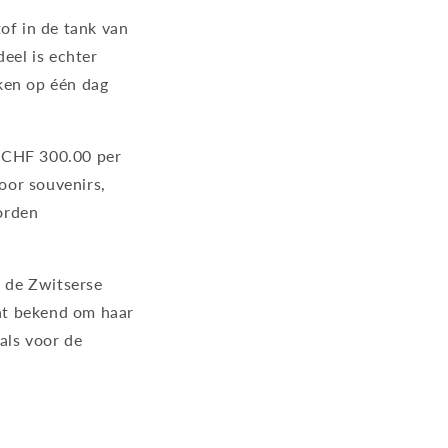
of in de tank van
deel is echter
ken op één dag
n CHF 300.00 per
oor souvenirs,
orden
t de Zwitserse
at bekend om haar
als voor de